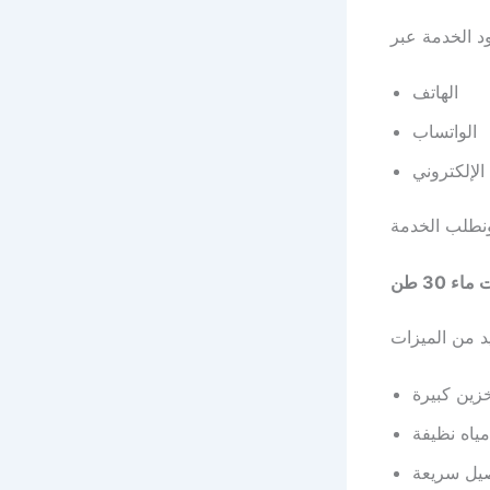
الهاتف
الواتساب
الإلكتروني
ء 30 طن
زين كبيرة
ياه نظيفة
يل سريعة