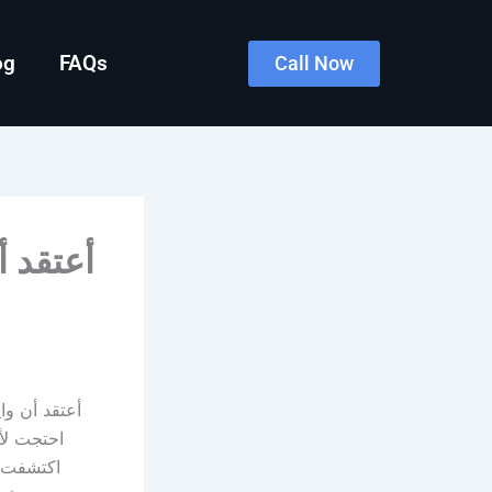
og
FAQs
Call Now
احتجت لأ